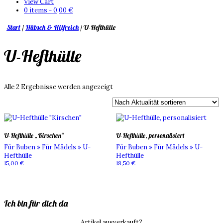
View Cart
0 items -
0,00
€
Start
/
Hübsch & Hilfreich
/ U-Hefthülle
U-Hefthülle
Nach
Alle 2 Ergebnisse werden angezeigt
Aktualität
sortiert
U-Hefthülle „Kirschen“
U-Hefthülle, personalisiert
Für Buben » Für Mädels » U-
Für Buben » Für Mädels » U-
Hefthülle
Hefthülle
15,00
€
18,50
€
Ich bin für dich da
Artikel ausverkauft?