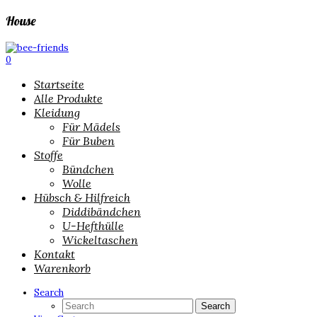
House
0
Startseite
Alle Produkte
Kleidung
Für Mädels
Für Buben
Stoffe
Bündchen
Wolle
Hübsch & Hilfreich
Diddibändchen
U-Hefthülle
Wickeltaschen
Kontakt
Warenkorb
Search