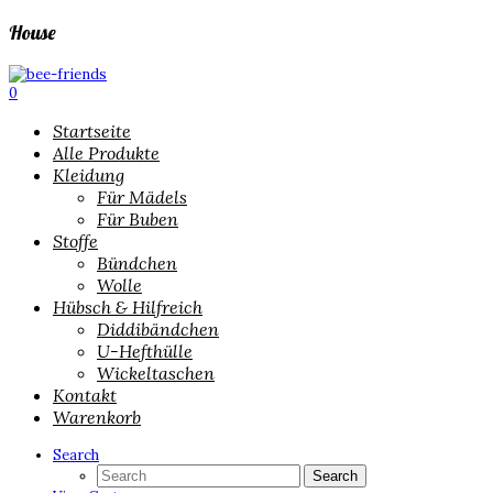
House
0
Startseite
Alle Produkte
Kleidung
Für Mädels
Für Buben
Stoffe
Bündchen
Wolle
Hübsch & Hilfreich
Diddibändchen
U-Hefthülle
Wickeltaschen
Kontakt
Warenkorb
Search