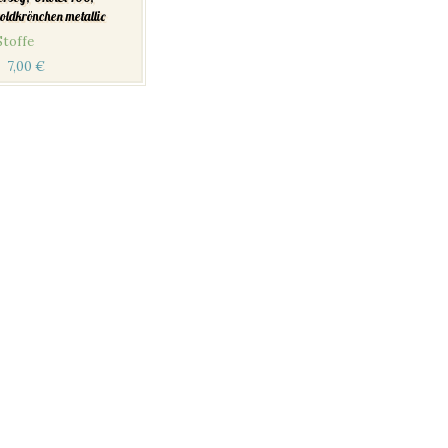
oldkrönchen metallic
Stoffe
7,00
€