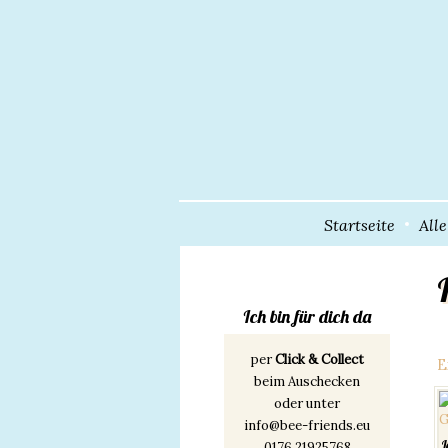
Startseite
All
Ich bin für dich da
per
Click & Collect
E
beim Auschecken
oder unter
info@bee-friends.eu
J
0176 21925768