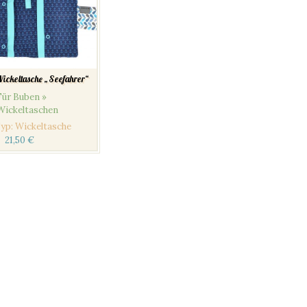
ickeltasche „Seefahrer“
Für Buben »
Wickeltaschen
yp
:
Wickeltasche
21,50
€