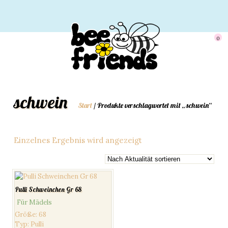
0
schwein
Start
/ Produkte verschlagwortet mit „schwein“
Einzelnes Ergebnis wird angezeigt
Pulli Schweinchen Gr 68
Für Mädels
Größe
:
68
Typ
:
Pulli