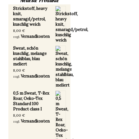
Neueste Produkte
Strickstoff, heavy
knit,
smaragd/petrol,
kuschlig weich
8,00
€
Versandkosten
zzgl.
Sweat, schön
kuschlig, melange
stahlblau, blau
meliert
8,00
€
Versandkosten
zzgl.
0,5 m Sweat, T-Rex
Roar, Oeko-Tex
Standard 100
Product class I
8,00
€
Versandkosten
zzgl.