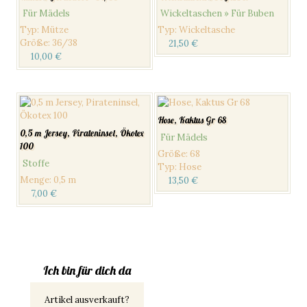
Für Mädels
Wickeltaschen » Für Buben
Typ
:
Mütze
Typ
:
Wickeltasche
Größe
:
36/38
21,50
€
10,00
€
Hose, Kaktus Gr 68
0,5 m Jersey, Pirateninsel, Ökotex
Für Mädels
100
Größe
:
68
Stoffe
Typ
:
Hose
Menge
:
0,5 m
13,50
€
7,00
€
Ich bin für dich da
Artikel ausverkauft?