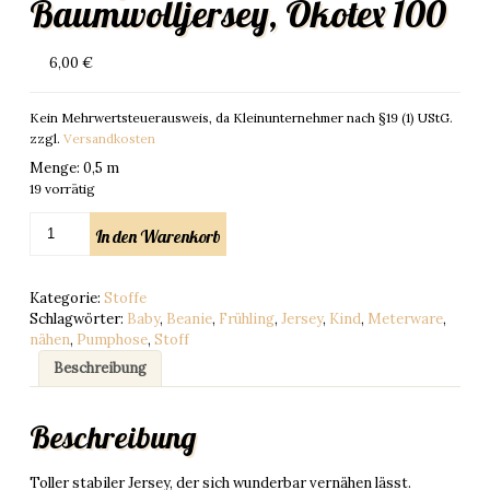
Baumwolljersey, Ökotex 100
6,00
€
Kein Mehrwertsteuerausweis, da Kleinunternehmer nach §19 (1) UStG.
zzgl.
Versandkosten
Menge
:
0,5 m
19 vorrätig
0,5
In den Warenkorb
m
Jersey,
grau,
Kategorie:
Stoffe
mittelgrau,
Schlagwörter:
Baby
,
Beanie
,
Frühling
,
Jersey
,
Kind
,
Meterware
,
Uni,
nähen
,
Pumphose
,
Stoff
Baumwolljersey,
Ökotex
Beschreibung
100
Menge
Beschreibung
Toller stabiler Jersey, der sich wunderbar vernähen lässt.