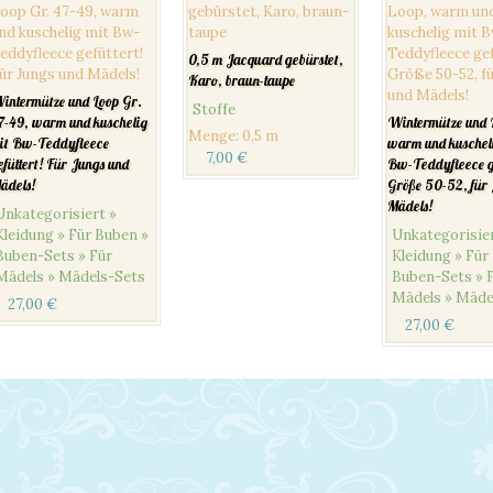
0,5 m Jacquard gebürstet,
Karo, braun-taupe
intermütze und Loop Gr.
Stoffe
7-49, warm und kuschelig
Wintermütze und 
Menge
:
0,5 m
it Bw-Teddyfleece
warm und kuschel
7,00
€
efüttert! Für Jungs und
Bw-Teddyfleece ge
ädels!
Größe 50-52, für 
Mädels!
Unkategorisiert »
Kleidung » Für Buben »
Unkategorisier
Buben-Sets » Für
Kleidung » Für
Mädels » Mädels-Sets
Buben-Sets » 
Mädels » Mäde
27,00
€
27,00
€