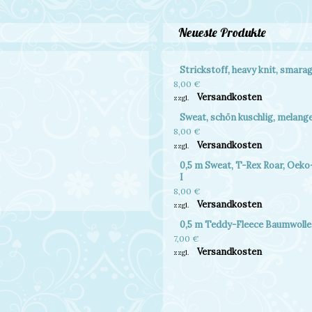
Neueste Produkte
Strickstoff, heavy knit, smara
8,00
€
Versandkosten
zzgl.
Sweat, schön kuschlig, melange 
8,00
€
Versandkosten
zzgl.
0,5 m Sweat, T-Rex Roar, Oeko
I
8,00
€
Versandkosten
zzgl.
0,5 m Teddy-Fleece Baumwolle,
7,00
€
Versandkosten
zzgl.