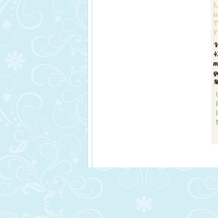
W
4
m
g
M