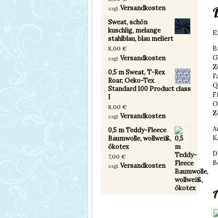
Versandkosten
zzgl.
Sweat, schön
kuschlig, melange
E
stahlblau, blau meliert
B
8,00
€
G
Versandkosten
zzgl.
Z
0,5 m Sweat, T-Rex
F
Roar, Oeko-Tex
Q
Standard 100 Product class
F
I
O
8,00
€
Z
Versandkosten
zzgl.
A
0,5 m Teddy-Fleece
K
Baumwolle, wollweiß,
ökotex
D
7,00
€
B
Versandkosten
zzgl.