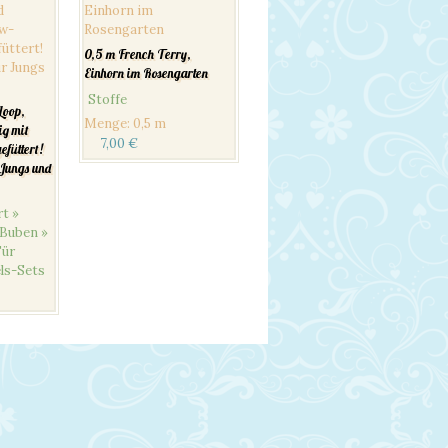
0,5 m French Terry,
Einhorn im Rosengarten
Stoffe
Loop,
Menge
:
0,5 m
ig mit
7,00
€
füttert!
Jungs und
t »
 Buben »
Für
ls-Sets