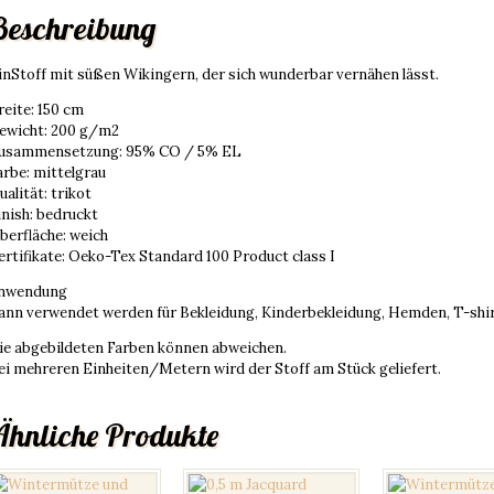
Beschreibung
inStoff mit süßen Wikingern, der sich wunderbar vernähen lässt.
reite: 150 cm
ewicht: 200 g/m2
usammensetzung: 95% CO / 5% EL
arbe: mittelgrau
ualität: trikot
inish: bedruckt
berfläche: weich
ertifikate: Oeko-Tex Standard 100 Product class I
nwendung
ann verwendet werden für Bekleidung, Kinderbekleidung, Hemden, T-shir
ie abgebildeten Farben können abweichen.
ei mehreren Einheiten/Metern wird der Stoff am Stück geliefert.
Ähnliche Produkte