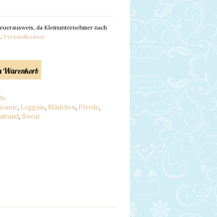
euerausweis, da Kleinunternehmer nach
l.
Versandkosten
en Warenkorb
fe
Beanie
,
Leggins
,
Mädchen
,
Pferde
,
rnband
,
Sweat