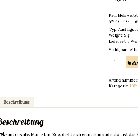
Kein Mehrwertst
§19 (1) UStG.
zzg
Typ
:
Ausflugs
Weight:
5 g
Lieferzeit:
3 Wer
Verfügbar bei N
Ausflugsarmba
In d
mit
deiner
Handynummer
Artikelnummer
Menge
Kategorie:
Hübs
Beschreibung
Beschreibung
hr kennt das alle. Man ist im Zoo, dreht sich einmal um und schon ist das