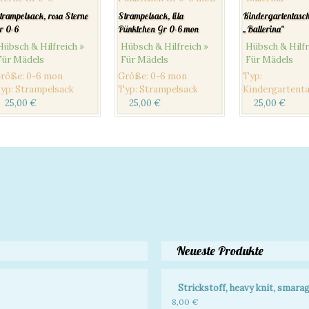
trampelsack, rosa Sterne
Strampelsack, lila
Kindergartentasc
r 0-6
Pünktchen Gr 0-6 mon
„Ballerina“
Hübsch & Hilfreich »
Hübsch & Hilfreich »
Hübsch & Hilfr
Für Mädels
Für Mädels
Für Mädels
röße
:
0-6 mon
Größe
:
0-6 mon
Typ
:
yp
:
Strampelsack
Typ
:
Strampelsack
Kindergartent
25,00
€
25,00
€
25,00
€
Neueste Produkte
Strickstoff, heavy knit, smara
8,00
€