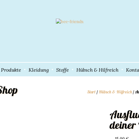
e Produkte
Kleidung
Stoffe
Hübsch & Hilfreich
Konta
Shop
Start
/
Hübsch & Hilfreich
/ A
Ausflu
deine
15,00
€