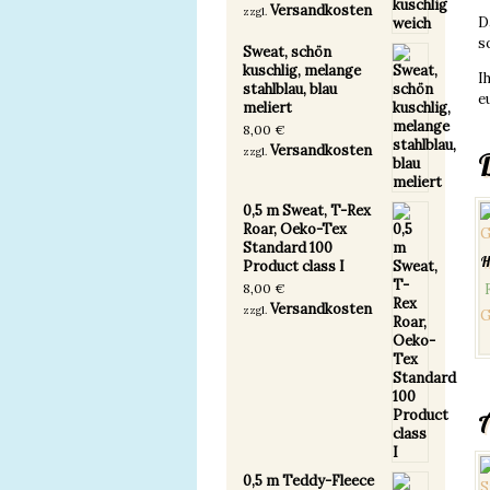
Versandkosten
zzgl.
D
s
Sweat, schön
kuschlig, melange
I
stahlblau, blau
e
meliert
8,00
€
Versandkosten
zzgl.
0,5 m Sweat, T-Rex
Roar, Oeko-Tex
Standard 100
H
Product class I
8,00
€
Versandkosten
zzgl.
G
0,5 m Teddy-Fleece