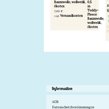
Baumwolle, wollweiß,
S
ökotex
G
7,00
€
Versandkosten
zzgl.
G
T
Information
AGB
Datenschutzbestimmungen