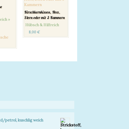
he
Kirschkernkissen, Herz,
Stern oder mit 3 Kammern
eich »
Hübsch & Hilfreich
8,00
€
asche
gd/petrol, kuschlig weich