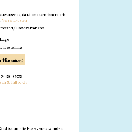
euerausweis, da Kleinunternehmer nach
l.
Versandkosten
armband/Handyarmband
ktage
achbestellung
nd
en Warenkorb
:
2018092328
ch & Hilfreich
 Kind ist um die Ecke verschwunden.