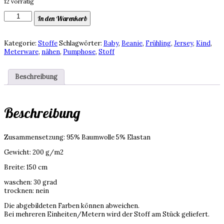
12 vorrätig
Jersey,
In den Warenkorb
bunte
Fische,
leuchtende
Kategorie:
Stoffe
Schlagwörter:
Baby
,
Beanie
,
Frühling
,
Jersey
,
Kind
,
Farben
Meterware
,
nähen
,
Pumphose
,
Stoff
Menge
Beschreibung
Beschreibung
Zusammensetzung: 95% Baumwolle 5% Elastan
Gewicht: 200 g/m2
Breite: 150 cm
waschen: 30 grad
trocknen: nein
Die abgebildeten Farben können abweichen.
Bei mehreren Einheiten/Metern wird der Stoff am Stück geliefert.