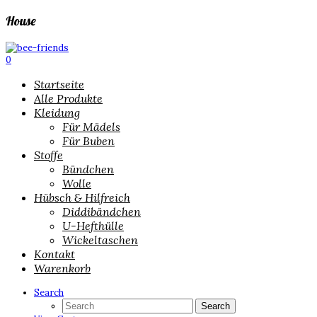
House
0
Startseite
Alle Produkte
Kleidung
Für Mädels
Für Buben
Stoffe
Bündchen
Wolle
Hübsch & Hilfreich
Diddibändchen
U-Hefthülle
Wickeltaschen
Kontakt
Warenkorb
Search