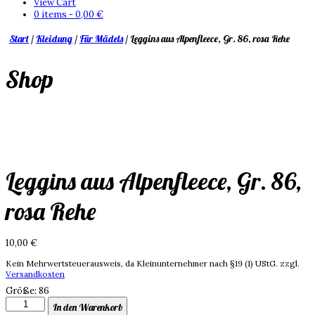
View Cart
0 items -
0,00
€
Start
/
Kleidung
/
Für Mädels
/ Leggins aus Alpenfleece, Gr. 86, rosa Rehe
Shop
Leggins aus Alpenfleece, Gr. 86,
rosa Rehe
10,00
€
Kein Mehrwertsteuerausweis, da Kleinunternehmer nach §19 (1) UStG.
zzgl.
Versandkosten
Größe
:
86
Leggins
In den Warenkorb
aus