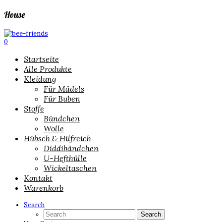
House
0
Startseite
Alle Produkte
Kleidung
Für Mädels
Für Buben
Stoffe
Bündchen
Wolle
Hübsch & Hilfreich
Diddibändchen
U-Hefthülle
Wickeltaschen
Kontakt
Warenkorb
Search