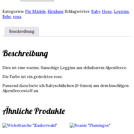
Alpenfleece,
Gr.
Kategorien:
Für Mädels
,
Kleidung
Schlagwörter:
Baby
,
Hose
,
Leggins
,
86,
Rehe
,
rosa
rosa
Rehe
Menge
Beschreibung
Beschreibung
Dies ist eine warme, flauschige Leggins aus dehnbarem Alpenfleece.
Die Farbe ist ein gedecktes rose.
Passend dazu biete ich Babyschühchen (0-6mon) aus dem kuschligen
Alpenfleecestoff an.
Ähnliche Produkte