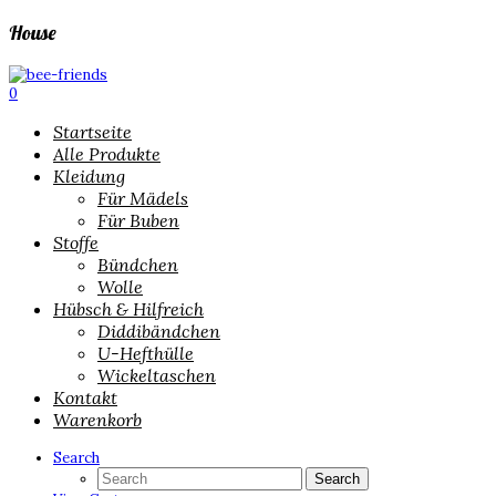
House
0
Startseite
Alle Produkte
Kleidung
Für Mädels
Für Buben
Stoffe
Bündchen
Wolle
Hübsch & Hilfreich
Diddibändchen
U-Hefthülle
Wickeltaschen
Kontakt
Warenkorb
Search