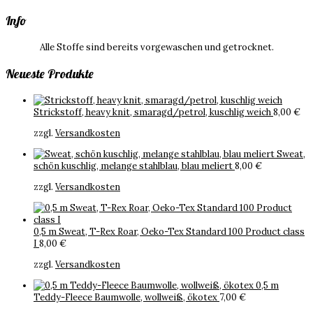
Info
Alle Stoffe sind bereits vorgewaschen und getrocknet.
Neueste Produkte
Strickstoff, heavy knit, smaragd/petrol, kuschlig weich
8,00
€
zzgl.
Versandkosten
Sweat,
schön kuschlig, melange stahlblau, blau meliert
8,00
€
zzgl.
Versandkosten
0,5 m Sweat, T-Rex Roar, Oeko-Tex Standard 100 Product class
I
8,00
€
zzgl.
Versandkosten
0,5 m
Teddy-Fleece Baumwolle, wollweiß, ökotex
7,00
€