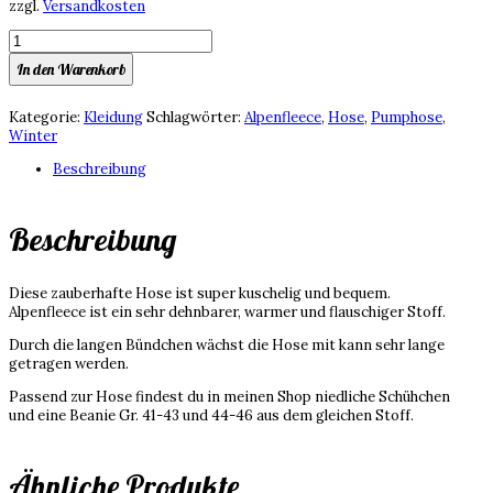
zzgl.
Versandkosten
Pumphose
aus
In den Warenkorb
Alpenfleece,
Gr.
68,
Kategorie:
Kleidung
Schlagwörter:
Alpenfleece
,
Hose
,
Pumphose
,
Wintertiere
Winter
Menge
Beschreibung
Beschreibung
Diese zauberhafte Hose ist super kuschelig und bequem.
Alpenfleece ist ein sehr dehnbarer, warmer und flauschiger Stoff.
Durch die langen Bündchen wächst die Hose mit kann sehr lange
getragen werden.
Passend zur Hose findest du in meinen Shop niedliche Schühchen
und eine Beanie Gr. 41-43 und 44-46 aus dem gleichen Stoff.
Ähnliche Produkte