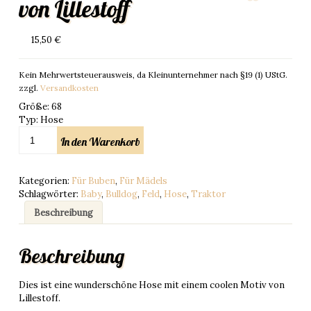
von Lillestoff
15,50
€
Kein Mehrwertsteuerausweis, da Kleinunternehmer nach §19 (1) UStG.
zzgl.
Versandkosten
Größe
:
68
Typ
:
Hose
Pumphose
In den Warenkorb
Gr.
68,
Feuerwehreinsatz,
Kategorien:
Für Buben
,
Für Mädels
Biostoff
Schlagwörter:
Baby
,
Bulldog
,
Feld
,
Hose
,
Traktor
von
Lillestoff
Beschreibung
Menge
Beschreibung
Dies ist eine wunderschöne Hose mit einem coolen Motiv von
Lillestoff.