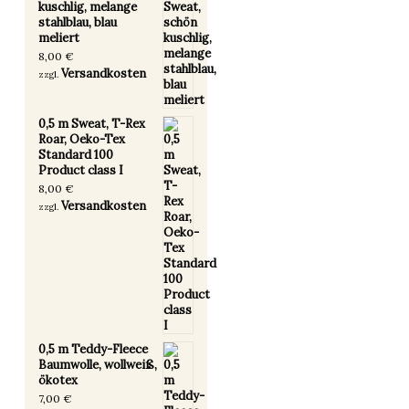
kuschlig, melange
stahlblau, blau
meliert
8,00
€
Versandkosten
zzgl.
0,5 m Sweat, T-Rex
Roar, Oeko-Tex
Standard 100
Product class I
8,00
€
Versandkosten
zzgl.
0,5 m Teddy-Fleece
Baumwolle, wollweiß,
ökotex
7,00
€