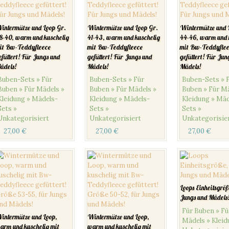
intermütze und Loop Gr.
Wintermütze und Loop Gr.
Wintermütze und 
8-40, warm und kuschelig
41-43, warm und kuschelig
44-46, warm und 
it Bw-Teddyfleece
mit Bw-Teddyfleece
mit Bw-Teddyflee
efüttert! Für Jungs und
gefüttert! Für Jungs und
gefüttert! Für Jun
ädels!
Mädels!
Mädels!
Buben-Sets » Für
Buben-Sets » Für
Buben-Sets » 
Buben » Für Mädels »
Buben » Für Mädels »
Buben » Für Mä
Kleidung » Mädels-
Kleidung » Mädels-
Kleidung » Mäd
Sets »
Sets »
Sets »
Unkategorisiert
Unkategorisiert
Unkategorisie
27,00
€
27,00
€
27,00
€
Loops Einheitsgröß
Jungs und Mädels
Für Buben » Fü
intermütze und Loop,
Wintermütze und Loop,
Mädels » Kleid
arm und kuschelig mit
warm und kuschelig mit