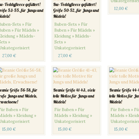
Unkategorisie
w-Teddyfleece gefüttert!
Bw-Teddyfleece gefüttert!
12,00
€
röße 53-55, für Jungs und
Größe 50-52, für Jungs und
ädels!
Mädels!
Buben-Sets » Für
Buben-Sets » Für
Buben » Für Mädels »
Buben » Für Mädels »
Kleidung » Mädels-
Kleidung » Mädels-
Sets »
Sets »
Unkategorisiert
Unkategorisiert
27,00
€
27,00
€
eanie Größe 56-58, für
Beanie Größe 41-43, viele
Beanie Größe 44-4
roße Jungs und Mädels,
tolle Motive für Jungs und
tolle Motive für J
rwachsene!
Mädels!
Mädels!
Für Buben » Für
Für Buben » Für
Für Buben » Fü
Mädels » Kleidung »
Mädels » Kleidung »
Mädels » Kleid
Unkategorisiert
Unkategorisiert
Unkategorisie
15,00
€
15,00
€
15,00
€