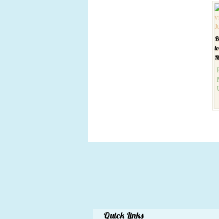
B
t
M
Quick Links