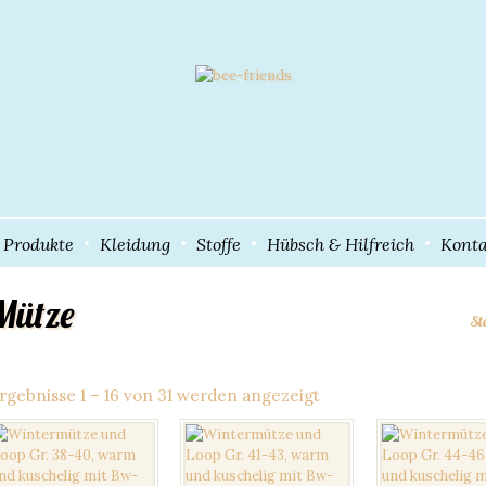
e Produkte
Kleidung
Stoffe
Hübsch & Hilfreich
Konta
Mütze
St
Nach
rgebnisse 1 – 16 von 31 werden angezeigt
Aktualität
sortiert