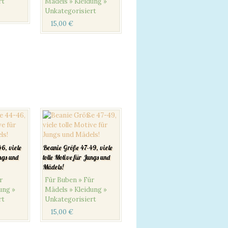
rt
Mädels » Kleidung »
Unkategorisiert
15,00
€
6, viele
Beanie Größe 47-49, viele
ungs und
tolle Motive für Jungs und
Mädels!
r
Für Buben » Für
ung »
Mädels » Kleidung »
rt
Unkategorisiert
15,00
€