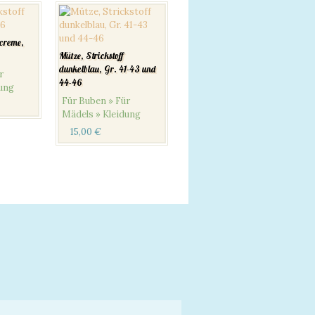
 creme,
Mütze, Strickstoff
dunkelblau, Gr. 41-43 und
r
44-46
dung
Für Buben » Für
Mädels » Kleidung
15,00
€