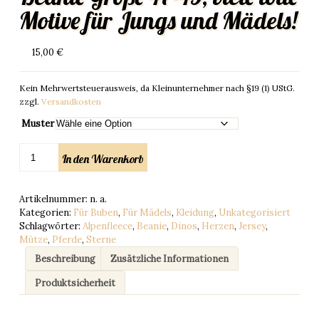
Motive für Jungs und Mädels!
15,00
€
Kein Mehrwertsteuerausweis, da Kleinunternehmer nach §19 (1) UStG.
zzgl.
Versandkosten
Muster
Beanie
In den Warenkorb
Größe
47-
49,
Artikelnummer:
n. a.
viele
Kategorien:
Für Buben
,
Für Mädels
,
Kleidung
,
Unkategorisiert
tolle
Schlagwörter:
Alpenfleece
,
Beanie
,
Dinos
,
Herzen
,
Jersey
,
Motive
Mütze
,
Pferde
,
Sterne
für
Jungs
Beschreibung
Zusätzliche Informationen
und
Produktsicherheit
Mädels!
Menge